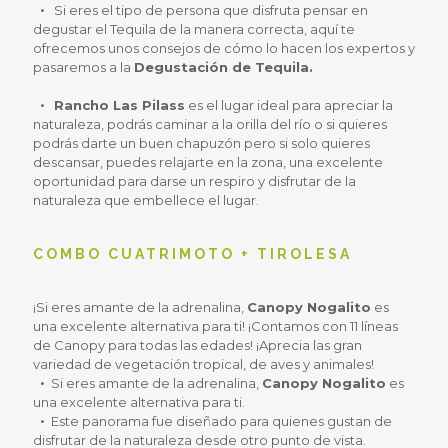
Si eres el tipo de persona que disfruta pensar en
degustar el Tequila de la manera correcta, aquí te
ofrecemos unos consejos de cómo lo hacen los expertos y
pasaremos a la
Degustación de Tequila.
Rancho Las Pilass
es el lugar ideal para apreciar la
naturaleza, podrás caminar a la orilla del río o si quieres
podrás darte un buen chapuzón pero si solo quieres
descansar, puedes relajarte en la zona, una excelente
oportunidad para darse un respiro y disfrutar de la
naturaleza que embellece el lugar.
COMBO CUATRIMOTO + TIROLESA
¡Si eres amante de la adrenalina,
Canopy Nogalito
es
una excelente alternativa para ti! ¡Contamos con 11 líneas
de Canopy para todas las edades! ¡Aprecia las gran
variedad de vegetación tropical, de aves y animales!
Si eres amante de la adrenalina,
Canopy Nogalito
es
una excelente alternativa para ti.
Este panorama fue diseñado para quienes gustan de
disfrutar de la naturaleza desde otro punto de vista.