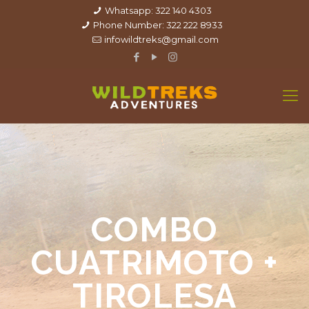
Whatsapp: 322 140 4303
Phone Number: 322 222 8933
infowildtreks@gmail.com
COMBO
CUATRIMOTO +
TIROLESA