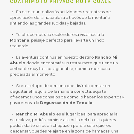
CUATRIMOTO PRIVADO RUTA CUALE
En este tour realizarás actividades recreativas de
apreciación de la naturaleza a través de la montaña
sintiendo las grandes subidas y bajadas.
Te ofrecemos una esplendorosa vista hacia la
Montaña
, paisaje perfecto para llevarte un lindo
recuerdo.
La aventura continúa en nuestro destino
Rancho Mi
Abuelo
donde encontrarás un restaurante que tiene un
ambiente muy fresco, agradable, comida mexicana
preparada al momento.
Si eres el tipo de persona que disfruta pensar en
degustar el Tequila de la manera correcta, aquí te
ofrecemos unos consejos de cómo lo hacen los expertos y
pasaremos a la
Degustación de Tequila.
Rancho Mi Abuelo
es el lugar ideal para apreciar la
naturaleza, podrás caminar a la orilla del río o si quieres
podrás darte un buen chapuzón pero si solo quieres
descansar, puedes relajarte en la zona de hamacas, una