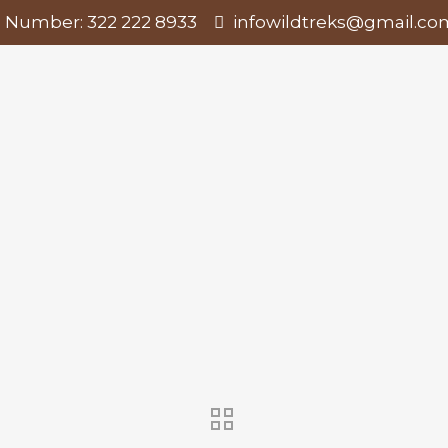
 Number: 322 222 8933
infowildtreks@gmail.co